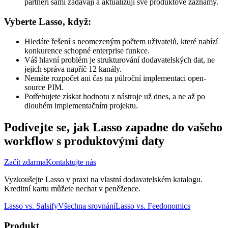
partneři sami zadávají a aktualizují své produktové záznamy.
Vyberte Lasso, když:
Hledáte řešení s neomezeným počtem uživatelů, které nabízí
konkurence schopné enterprise funkce.
Váš hlavní problém je strukturování dodavatelských dat, ne
jejich správa napříč 12 kanály.
Nemáte rozpočet ani čas na půlroční implementaci open-
source PIM.
Potřebujete získat hodnotu z nástroje už dnes, a ne až po
dlouhém implementačním projektu.
Podívejte se, jak Lasso zapadne do vašeho
workflow s produktovými daty
Začít zdarma
Kontaktujte nás
Vyzkoušejte Lasso v praxi na vlastní dodavatelském katalogu.
Kreditní kartu můžete nechat v peněžence.
Lasso vs. Salsify
Všechna srovnání
Lasso vs. Feedonomics
Produkt