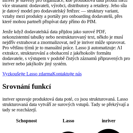
inriver je stavěný pro organizace, kde produktová data proudí mezi
více stranami: dodavateli, výrobci, distributory a retailery. Jeho síla
je datový model pro dodavatelský řetězec — struktury variant,
vztahy mezi produkty a portály pro onboarding dodavatelů, přes
které mohou partneři přispívat daty přímo do PIM.
Jenže když dodavatelská data přijdou jako surové PDF,
nekonzistentní tabulky nebo nestrukturovaný text, někdo je musí
nejdřív extrahovat a znormalizovat, než je inriver může spravovat.
Pro většinu týmů je to manuální práce. Lasso ji automatizuje: AI
extrakce, strukturování a obohacení z jakéhokoliv formátu
dodavatele, s výstupem v podobě čistých záznamů připravených pro
inriver nebo jakýkoliv jiný systém.
Vyzkoušejte Lasso zdarma
Kontaktujte nás
Srovnání funkcí
inriver spravuje produktová data poté, co jsou strukturovaná. Lasso
strukturovaná data vytváří ze surových vstupů. Tady se překrývají a
tady se rozcházejí.
Schopnost
Lasso
inriver