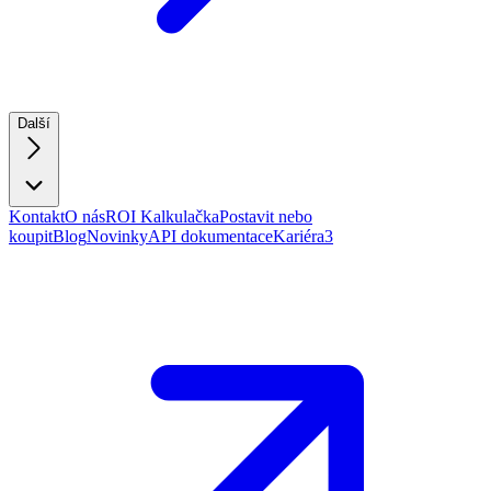
Další
Kontakt
O nás
ROI Kalkulačka
Postavit nebo
koupit
Blog
Novinky
API dokumentace
Kariéra
3