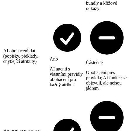
bundly a křížové
odkazy
AI obohacení dat
(popisky, překlady,
Ano
chybějící atributy)
Částečně
AI agenti s
Obohacení přes
vlastními pravidly
pravidla; AI funkce se
obohacení pro
objevují, ale nejsou
každý atribut
jádrem
Hromadné úpravy v