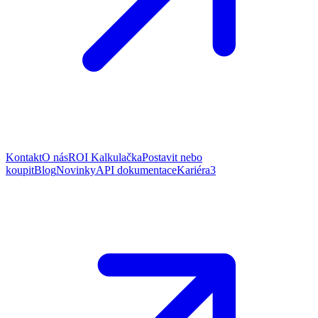
Kontakt
O nás
ROI Kalkulačka
Postavit nebo
koupit
Blog
Novinky
API dokumentace
Kariéra
3