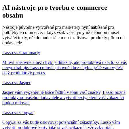
AI nástroje pro tvorbu e-commerce
obsahu
Nástroje původně vytvořené pro marketéry nyní nabízené pro
potbřeby e-commerce. I když však vaše týmy už nebudou muset
vytvářet texty, někdo bude stále muset zalistovat produkty přímo od
dodavatele.
Lasso vs Grammarly
Mluvit spisovně a bez chyb je důležité, ale produktová data to za vás
nevyextrahuje. Lasso mluví spisovně i bez chyb a ještě vám vyřeší
celý produktový proces.
Lasso vs Jasper
Jasper vám vygeneruje tísíce řádků v tónu vaší značky, Lasso pozná
produkty od vašeho dodavatele a vytvoří texty, které vaši zákazníci
budou milovat.
Lasso vs Copy.ai
Copy.ai za vás bude oslovovat potenciální zákazníky, Lasso vám
vytvoří produktové karty jaké si vaši zákazníci vždycky přáli.