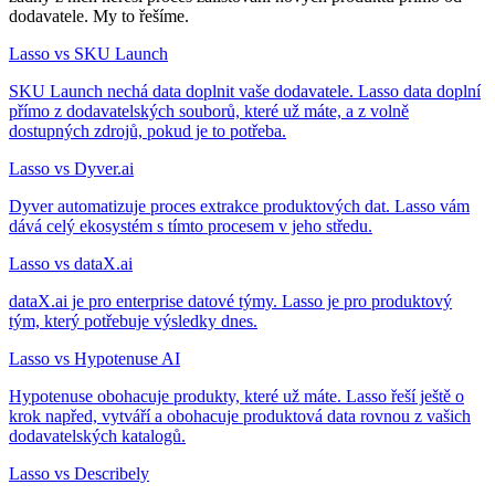
dodavatele. My to řešíme.
Lasso vs SKU Launch
SKU Launch nechá data doplnit vaše dodavatele. Lasso data doplní
přímo z dodavatelských souborů, které už máte, a z volně
dostupných zdrojů, pokud je to potřeba.
Lasso vs Dyver.ai
Dyver automatizuje proces extrakce produktových dat. Lasso vám
dává celý ekosystém s tímto procesem v jeho středu.
Lasso vs dataX.ai
dataX.ai je pro enterprise datové týmy. Lasso je pro produktový
tým, který potřebuje výsledky dnes.
Lasso vs Hypotenuse AI
Hypotenuse obohacuje produkty, které už máte. Lasso řeší ještě o
krok napřed, vytváří a obohacuje produktová data rovnou z vašich
dodavatelských katalogů.
Lasso vs Describely