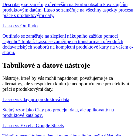
Describely se zaměřuje především na tvorbu obsahu k existujícím
produktovým datům. Lasso se zaměřuje na všechny aspekty procesu
práce s produktovými daty.
Lasso vs Outfindo
Outfindo se zaměřuje na zlepšení nákupního zážitku pomocí
"agentic" funkcí. Lasso se zaměřuje na transformaci původních
dodavatelských souborů na kompletní produktové karty na vašem e-
shopu.
Tabulkové a datové nástroje
Nástroje, které by vás mohli napadnout, považujeme je za
alternativy, ale s respektem k nim je nedoporučujeme pro efektivní
práci s produktovými daty.
Lasso vs Clay pro produktová data
Stejný vzor jako Clay pro prodejní data, ale aplikovaný na
produktové katalogy.
Lasso vs Excel a Google Sheets
Tabulky respektujeme. Jen si nemyslíme, že by měly dělat vše.