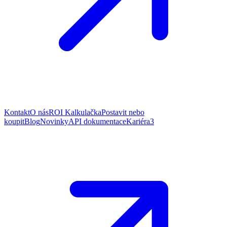
Kontakt
O nás
ROI Kalkulačka
Postavit nebo
koupit
Blog
Novinky
API dokumentace
Kariéra
3