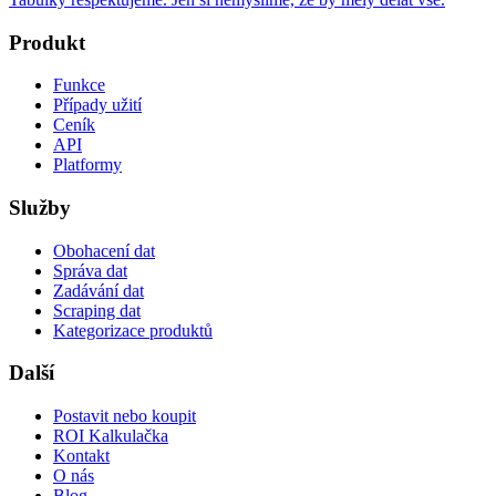
Produkt
Funkce
Případy užití
Ceník
API
Platformy
Služby
Obohacení dat
Správa dat
Zadávání dat
Scraping dat
Kategorizace produktů
Další
Postavit nebo koupit
ROI Kalkulačka
Kontakt
O nás
Blog