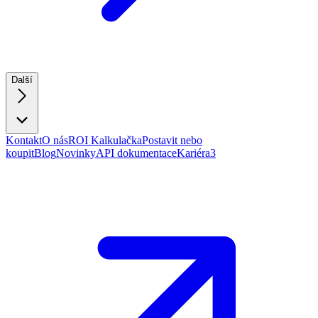
Další
Kontakt
O nás
ROI Kalkulačka
Postavit nebo
koupit
Blog
Novinky
API dokumentace
Kariéra
3