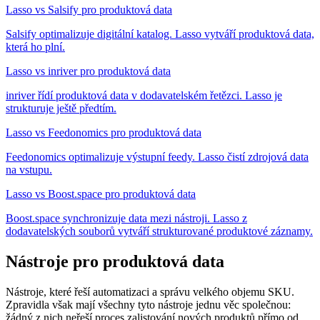
Lasso vs Salsify pro produktová data
Salsify optimalizuje digitální katalog. Lasso vytváří produktová data,
která ho plní.
Lasso vs inriver pro produktová data
inriver řídí produktová data v dodavatelském řetězci. Lasso je
strukturuje ještě předtím.
Lasso vs Feedonomics pro produktová data
Feedonomics optimalizuje výstupní feedy. Lasso čistí zdrojová data
na vstupu.
Lasso vs Boost.space pro produktová data
Boost.space synchronizuje data mezi nástroji. Lasso z
dodavatelských souborů vytváří strukturované produktové záznamy.
Nástroje pro produktová data
Nástroje, které řeší automatizaci a správu velkého objemu SKU.
Zpravidla však mají všechny tyto nástroje jednu věc společnou:
žádný z nich neřeší proces zalistování nových produktů přímo od