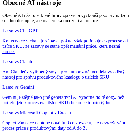
Obecné AI nástroje
Obecné AI nástroje, které firmy zpravidla vyzkouší jako první. Jsou
snadno dostupné, ale mají velká omezení a limitace.
Lasso vs ChatGPT
Konverzace v chatu je zábava, pokud však potřebujete zprocesovat
tisíce SKU, ze zábavy se stane opět mauální práce, která nezná
konce.
Lasso vs Claude
Ani Claudeův vytříbený smysl pro humor z něj neudělá vyladěný
nástroj pro správu produktového katalogu o tisících SKU.
Lasso vs Gemini
Gemini je stějně jako jiné generativní AI výborné do té doby, než
potřebujete zprocesovat tisíce SKU do konce tohoto týdne.
Lasso vs Microsoft Copilot v Excelu
Copilot vám sice nabídne nové funkce v excelu, ale nevyřeší vám
proces práce s produktovými daty od A do Z.