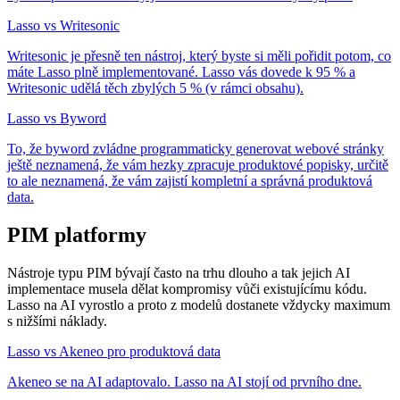
Lasso vs Writesonic
Writesonic je přesně ten nástroj, který byste si měli pořidit potom, co
máte Lasso plně implementované. Lasso vás dovede k 95 % a
Writesonic udělá těch zbylých 5 % (v rámci obsahu).
Lasso vs Byword
To, že byword zvládne programmaticky generovat webové stránky
ještě neznamená, že vám hezky zpracuje produktové popisky, určitě
to ale neznamená, že vám zajistí kompletní a správná produktová
data.
PIM platformy
Nástroje typu PIM bývají často na trhu dlouho a tak jejich AI
implementace musela dělat kompromisy vůči existujícímu kódu.
Lasso na AI vyrostlo a proto z modelů dostanete vždycky maximum
s nižšími náklady.
Lasso vs Akeneo pro produktová data
Akeneo se na AI adaptovalo. Lasso na AI stojí od prvního dne.