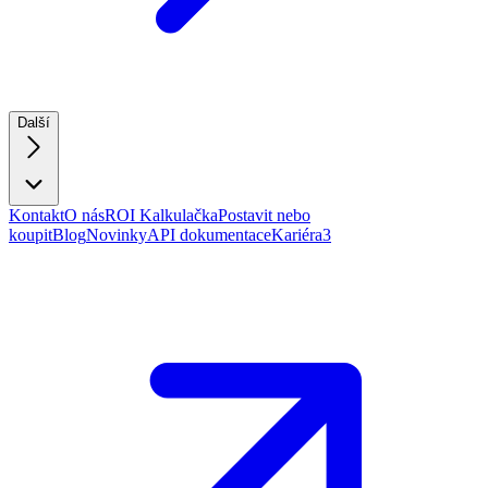
Další
Kontakt
O nás
ROI Kalkulačka
Postavit nebo
koupit
Blog
Novinky
API dokumentace
Kariéra
3