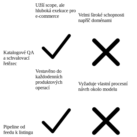
Užší scope, ale
hluboká exekuce pro
Velmi široké schopnosti
e-commerce
napříč doménami
Katalogové QA
a schvalovací
řetězec
Vestavěno do
každodenních
produktových
Vyžaduje vlastní procesní
operací
návrh okolo modelu
Pipeline od
feedu k listingu