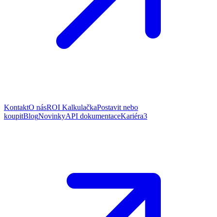
Kontakt
O nás
ROI Kalkulačka
Postavit nebo
koupit
Blog
Novinky
API dokumentace
Kariéra
3