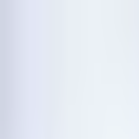
Oznamujeme investici od
→
Funkce