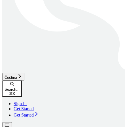
Čeština
Search...
⌘
K
Sign In
Get Started
Get Started