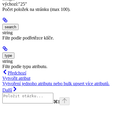
výchozí:
"25"
Počet položek na stránku (max 100).
search
string
Filtr podle podřetězce klíče.
type
string
Filtr podle typu atributu.
Předchozí
Vytvořit atribut
Vytvoření jednoho atributu nebo bulk upsert více atributů.
Další
⌘
I