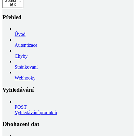
Search...
⌘
K
Přehled
Úvod
Autentizace
Chyby
Stránkování
Webhooky
Vyhledávání
POST
Vyhledávání produktů
Obohacení dat