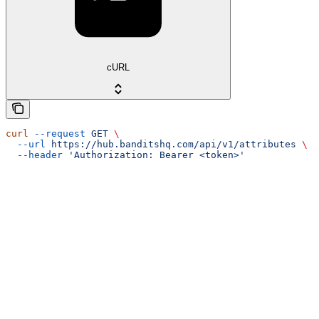
cURL
curl
 --request
 GET
 \
  --url
 https://hub.banditshq.com/api/v1/attributes
 \
  --header
 'Authorization: Bearer <token>'