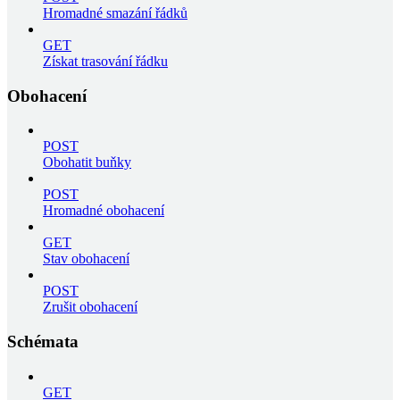
Hromadné smazání řádků
GET
Získat trasování řádku
Obohacení
POST
Obohatit buňky
POST
Hromadné obohacení
GET
Stav obohacení
POST
Zrušit obohacení
Schémata
GET