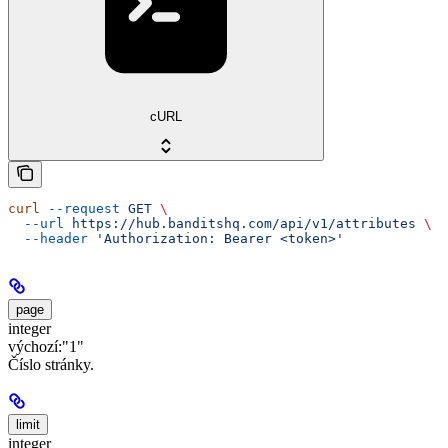
cURL
curl
 --request
 GET
 \
  --url
 https://hub.banditshq.com/api/v1/attributes
 \
  --header
 'Authorization: Bearer <token>'
page
integer
výchozí:
"1"
Číslo stránky.
limit
integer