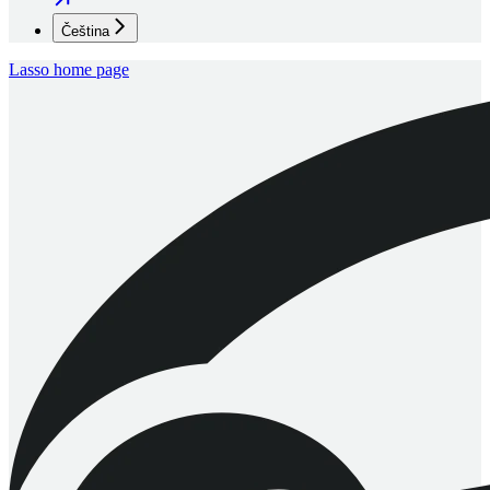
Čeština
Lasso
home page