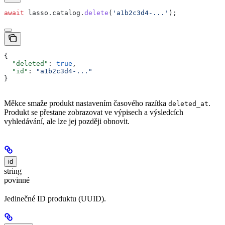
await
 lasso
.
catalog
.
delete
(
'a1b2c3d4-...'
);
{
  "deleted"
: 
true
,
  "id"
: 
"a1b2c3d4-..."
}
Měkce smaže produkt nastavením časového razítka
.
deleted_at
Produkt se přestane zobrazovat ve výpisech a výsledcích
vyhledávání, ale lze jej později obnovit.
id
string
povinné
Jedinečné ID produktu (UUID).