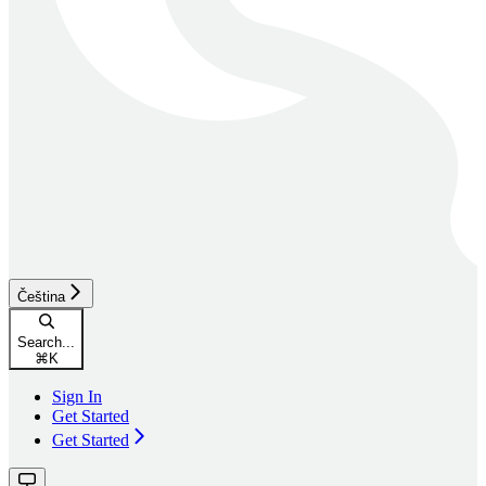
Čeština
Search...
⌘
K
Sign In
Get Started
Get Started