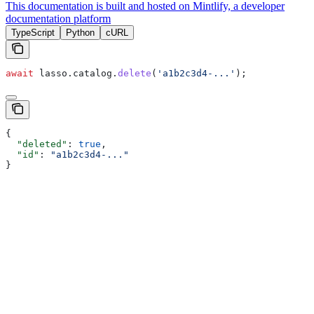
This documentation is built and hosted on Mintlify, a developer
documentation platform
TypeScript
Python
cURL
await
 lasso
.
catalog
.
delete
(
'a1b2c3d4-...'
);
{
  "deleted"
: 
true
,
  "id"
: 
"a1b2c3d4-..."
}