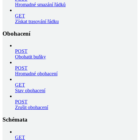
Hromadné smazání řádků
GET
Získat trasování řádku
Obohacení
POST
Obohatit buňky
POST
Hromadné obohacení
GET
Stav obohacení
POST
Zrušit obohacení
Schémata
GET