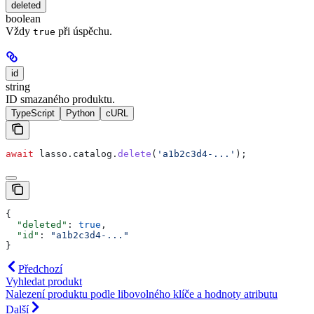
deleted
boolean
Vždy
při úspěchu.
true
id
string
ID smazaného produktu.
TypeScript
Python
cURL
await
 lasso
.
catalog
.
delete
(
'a1b2c3d4-...'
);
{
  "deleted"
: 
true
,
  "id"
: 
"a1b2c3d4-..."
}
Předchozí
Vyhledat produkt
Nalezení produktu podle libovolného klíče a hodnoty atributu
Další