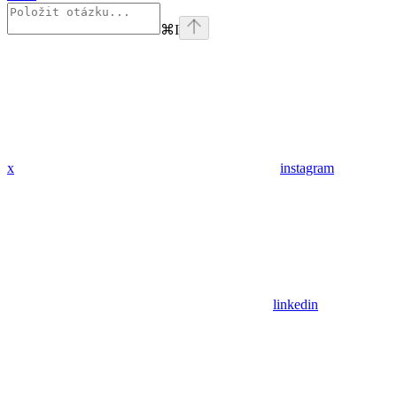
⌘
I
x
instagram
linkedin