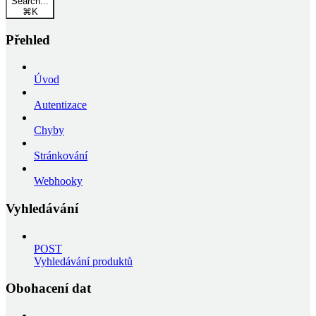
Search...
⌘
K
Přehled
Úvod
Autentizace
Chyby
Stránkování
Webhooky
Vyhledávání
POST
Vyhledávání produktů
Obohacení dat