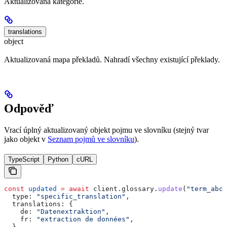
Aktualizovaná kategorie.
translations
object
Aktualizovaná mapa překladů. Nahradí všechny existující překlady.
Odpověď
Vrací úplný aktualizovaný objekt pojmu ve slovníku (stejný tvar
jako objekt v
Seznam pojmů ve slovníku
).
TypeScript
Python
cURL
const
 updated
 =
 await
 client
.
glossary
.
update
(
"term_abc1
  type:
 "specific_translation"
,
  translations:
 {
    de:
 "Datenextraktion"
,
    fr:
 "extraction de données"
,
  },