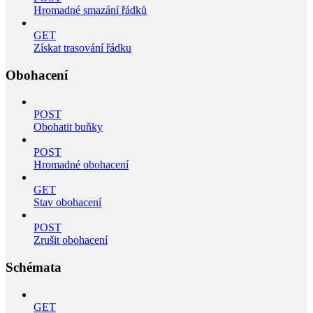
Hromadné smazání řádků
GET
Získat trasování řádku
Obohacení
POST
Obohatit buňky
POST
Hromadné obohacení
GET
Stav obohacení
POST
Zrušit obohacení
Schémata
GET