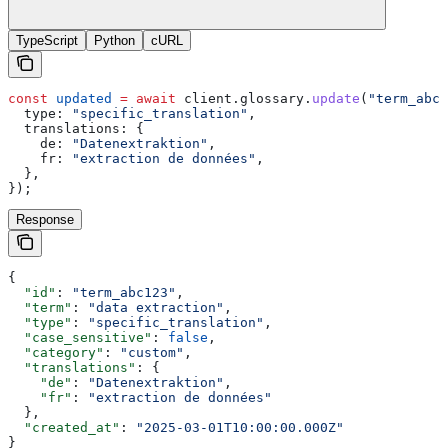
TypeScript
Python
cURL
const
 updated
 =
 await
 client
.
glossary
.
update
(
"term_abc1
  type:
 "specific_translation"
,
  translations:
 {
    de:
 "Datenextraktion"
,
    fr:
 "extraction de données"
,
  },
});
Response
{
  "id"
: 
"term_abc123"
,
  "term"
: 
"data extraction"
,
  "type"
: 
"specific_translation"
,
  "case_sensitive"
: 
false
,
  "category"
: 
"custom"
,
  "translations"
: {
    "de"
: 
"Datenextraktion"
,
    "fr"
: 
"extraction de données"
  },
  "created_at"
: 
"2025-03-01T10:00:00.000Z"
}