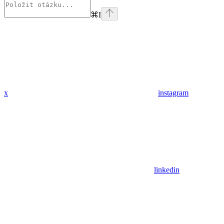
⌘
I
x
instagram
linkedin