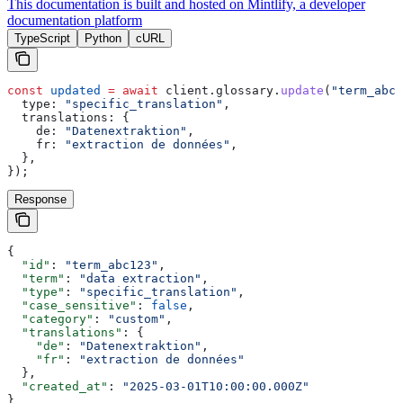
This documentation is built and hosted on Mintlify, a developer
documentation platform
TypeScript
Python
cURL
const
 updated
 =
 await
 client
.
glossary
.
update
(
"term_abc1
  type:
 "specific_translation"
,
  translations:
 {
    de:
 "Datenextraktion"
,
    fr:
 "extraction de données"
,
  },
});
Response
{
  "id"
: 
"term_abc123"
,
  "term"
: 
"data extraction"
,
  "type"
: 
"specific_translation"
,
  "case_sensitive"
: 
false
,
  "category"
: 
"custom"
,
  "translations"
: {
    "de"
: 
"Datenextraktion"
,
    "fr"
: 
"extraction de données"
  },
  "created_at"
: 
"2025-03-01T10:00:00.000Z"
}