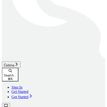
Čeština
Search...
⌘
K
Sign In
Get Started
Get Started