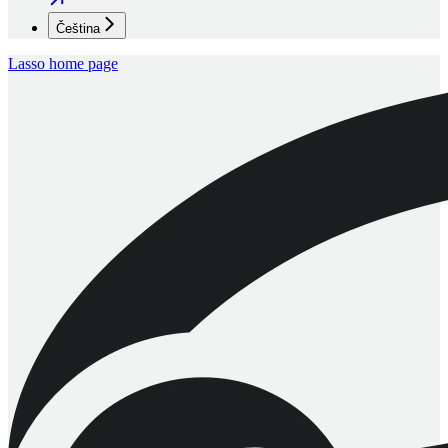
Čeština
Lasso
home page