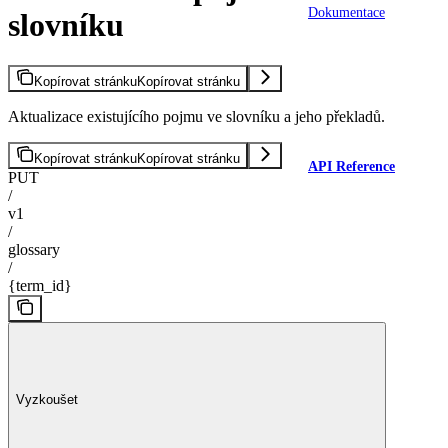
Dokumentace
slovníku
Kopírovat stránku
Kopírovat stránku
Aktualizace existujícího pojmu ve slovníku a jeho překladů.
Kopírovat stránku
Kopírovat stránku
API Reference
PUT
/
v1
/
glossary
/
{term_id}
Vyzkoušet