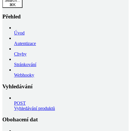
Search...
⌘
K
Přehled
Úvod
Autentizace
Chyby
Stránkování
Webhooky
Vyhledávání
POST
Vyhledávání produktů
Obohacení dat