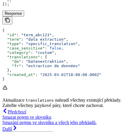
});
Response
{
  "id"
: 
"term_abc123"
,
  "term"
: 
"data extraction"
,
  "type"
: 
"specific_translation"
,
  "case_sensitive"
: 
false
,
  "category"
: 
"custom"
,
  "translations"
: {
    "de"
: 
"Datenextraktion"
,
    "fr"
: 
"extraction de données"
  },
  "created_at"
: 
"2025-03-01T10:00:00.000Z"
}
Aktualizace
nahradí všechny existující překlady.
translations
Zahrňte všechny jazykové páry, které chcete zachovat.
Předchozí
Smazat pojem ve slovníku
Smazání pojmu ve slovníku a všech jeho překladů.
Další