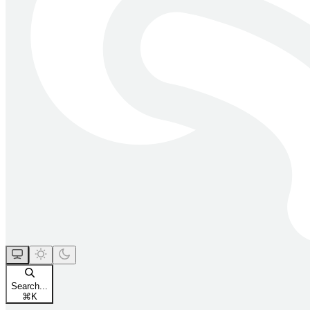
Search...
⌘
K