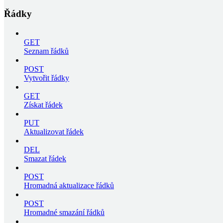
Řádky
GET
Seznam řádků
POST
Vytvořit řádky
GET
Získat řádek
PUT
Aktualizovat řádek
DEL
Smazat řádek
POST
Hromadná aktualizace řádků
POST
Hromadné smazání řádků