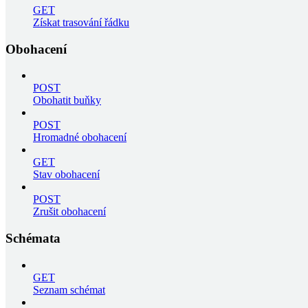
GET
Získat trasování řádku
Obohacení
POST
Obohatit buňky
POST
Hromadné obohacení
GET
Stav obohacení
POST
Zrušit obohacení
Schémata
GET
Seznam schémat