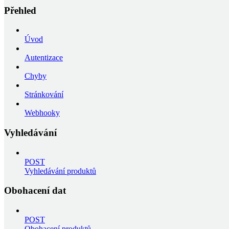
Přehled
Úvod
Autentizace
Chyby
Stránkování
Webhooky
Vyhledávání
POST
Vyhledávání produktů
Obohacení dat
POST
Obohacení produktů